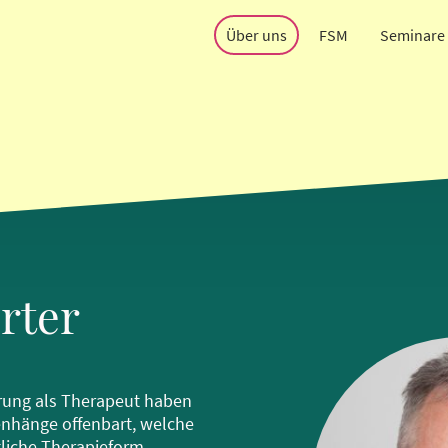
Über uns
FSM
Seminare 
rter
rung als Therapeut haben
nhänge offenbart, welche
tliche Therapieform